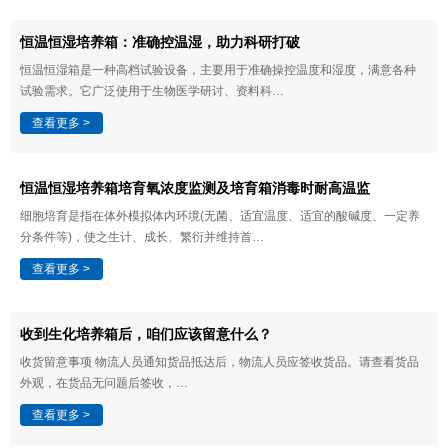
​恒温恒湿培养箱：准确控温湿，助力科研打破
恒温恒湿箱是一种高档试验设备，主要用于准确操控温度和湿度，满意各种
试验需求。它广泛使用于生物医学研讨、资料科…
查看更多 >
恒温恒湿培养箱​培育氧浓度监测及培育箱消毒时耐高温监
细胞培育是指在体外模拟体内环境(无菌、适宜温度、适宜的酸碱度、一定养
分条件等)，使之生计、成长、繁衍并维持首…
查看更多 >
​收到生化培养箱后，咱们应该留意什么？
收货留意事项 物流人员通知货品抵达后，物流人员应签收货品。请查看货品
外观，在货品无问题后签收，…
查看更多 >