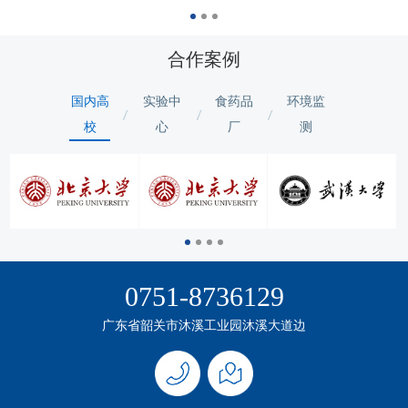
合作案例
国内高
实验中
食药品
环境监
校
心
厂
测
0751-8736129
广东省韶关市沐溪工业园沐溪大道边