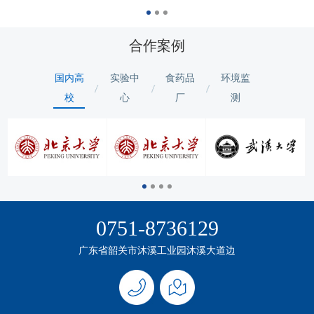
合作案例
国内高
实验中
食药品
环境监
校
心
厂
测
0751-8736129
广东省韶关市沐溪工业园沐溪大道边