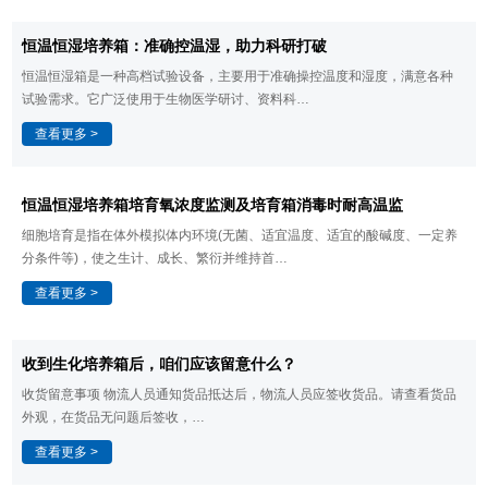
​恒温恒湿培养箱：准确控温湿，助力科研打破
恒温恒湿箱是一种高档试验设备，主要用于准确操控温度和湿度，满意各种
试验需求。它广泛使用于生物医学研讨、资料科…
查看更多 >
恒温恒湿培养箱​培育氧浓度监测及培育箱消毒时耐高温监
细胞培育是指在体外模拟体内环境(无菌、适宜温度、适宜的酸碱度、一定养
分条件等)，使之生计、成长、繁衍并维持首…
查看更多 >
​收到生化培养箱后，咱们应该留意什么？
收货留意事项 物流人员通知货品抵达后，物流人员应签收货品。请查看货品
外观，在货品无问题后签收，…
查看更多 >