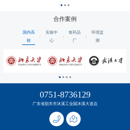
合作案例
国内高
实验中
食药品
环境监
校
心
厂
测
0751-8736129
广东省韶关市沐溪工业园沐溪大道边