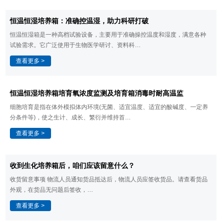
​恒温恒湿培养箱：准确控温湿，助力科研打破
恒温恒湿箱是一种高档试验设备，主要用于准确操控温度和湿度，满意各种
试验需求。它广泛使用于生物医学研讨、资料科…
查看更多 >
恒温恒湿培养箱​培育氧浓度监测及培育箱消毒时耐高温监
细胞培育是指在体外模拟体内环境(无菌、适宜温度、适宜的酸碱度、一定养
分条件等)，使之生计、成长、繁衍并维持首…
查看更多 >
​收到生化培养箱后，咱们应该留意什么？
收货留意事项 物流人员通知货品抵达后，物流人员应签收货品。请查看货品
外观，在货品无问题后签收，…
查看更多 >